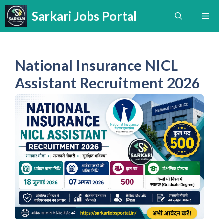
Skip
Sarkari Jobs Portal
Me
to
content
National Insurance NICL
Assistant Recruitment 2026