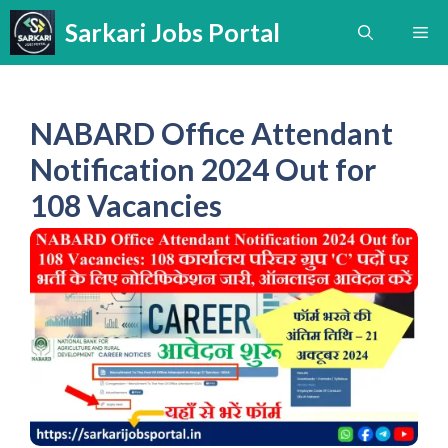
Skip
Sarkari Jobs Portal
Me
to
content
NABARD Office Attendant
Notification 2024 Out for
108 Vacancies