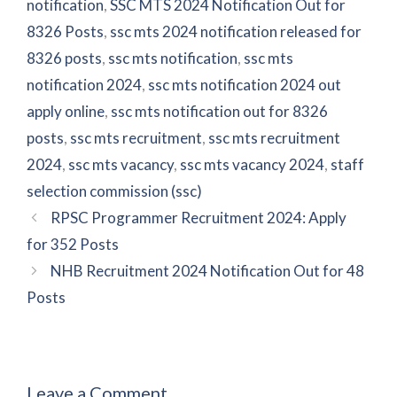
notification
,
SSC MTS 2024 Notification Out for
8326 Posts
,
ssc mts 2024 notification released for
8326 posts
,
ssc mts notification
,
ssc mts
notification 2024
,
ssc mts notification 2024 out
apply online
,
ssc mts notification out for 8326
posts
,
ssc mts recruitment
,
ssc mts recruitment
2024
,
ssc mts vacancy
,
ssc mts vacancy 2024
,
staff
selection commission (ssc)
RPSC Programmer Recruitment 2024: Apply
for 352 Posts
NHB Recruitment 2024 Notification Out for 48
Posts
Leave a Comment