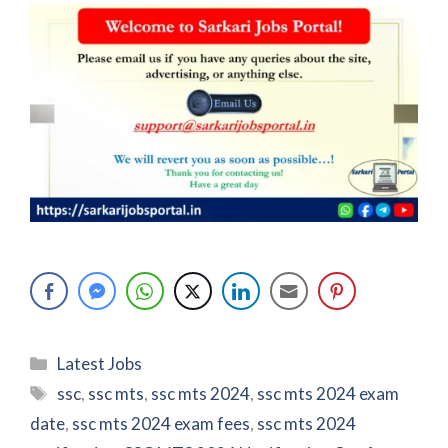
Categories
Latest Jobs
Tags
ssc
,
ssc mts
,
ssc mts 2024
,
ssc mts 2024 exam
date
,
ssc mts 2024 exam fees
,
ssc mts 2024